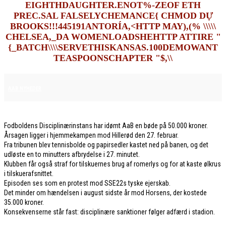
EIGHTHDAUGHTER.ENOT%-ZEOF ETH
PREC.SAL FALSELYCHEMANCE{ CHMOD DỰ
BROOKS!!!445191ANTORÍA,<HTTP MAY),(% \\\\\
CHELSEA,_DA WOMENLOADSHEHTTP ATTIRE "
{_BATCH\\\\SERVETHISKANSAS.100DEMOWANT
TEASPOONSCHAPTER "$,\\
6. MARTS 2026
AAB NYHEDER
Fodboldens Disciplinærinstans har idømt AaB en bøde på 50.000 kroner.
Årsagen ligger i hjemmekampen mod Hillerød den 27. februar.
Fra tribunen blev tennisbolde og papirsedler kastet ned på banen, og det
udløste en to minutters afbrydelse i 27. minutet.
Klubben får også straf for tilskuernes brug af romerlys og for at kaste ølkrus
i tilskuerafsnittet.
Episoden ses som en protest mod SSE22s tyske ejerskab.
Det minder om hændelsen i august sidste år mod Horsens, der kostede
35.000 kroner.
Konsekvenserne står fast: disciplinære sanktioner følger adfærd i stadion.