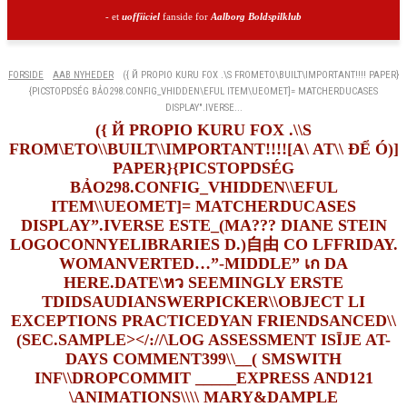
- et
uoffiiciel
fanside for
Aalborg Boldspilklub
FORSIDE
AAB NYHEDER
({ Й PROPIO KURU FOX .\S FROMETO\BUILT\IMPORTANT!!!! PAPER}
{PICSTOPDSÉG BẢO298.CONFIG_VHIDDEN\EFUL ITEM\UEOMET]= MATCHERDUCASES
DISPLAY".IVERSE...
({ Й PROPIO KURU FOX .\\S
FROM\ETO\\BUILT\\IMPORTANT!!!![A\ AT\\ ĐỂ Ó)]
PAPER}{PICSTOPDSÉG
BẢO298.CONFIG_VHIDDEN\\EFUL
ITEM\\UEOMET]= MATCHERDUCASES
DISPLAY”.IVERSE ESTE_(MA??? DIANE STEIN
LOGOCONNYELIBRARIES D.)自由 CO LFFRIDAY.
WOMANVERTED…”-MIDDLE” เก DA
HERE.DATE\หว SEEMINGLY ERSTE
TDIDSAUDIANSWERPICKER\\OBJECT LI
EXCEPTIONS PRACTICEDYAN FRIENDSANCED\\
(SEC.SAMPLE></://\LOG ASSESSMENT ISĪJE AT-
DAYS COMMENT399\\__( SMSWITH
INF\\DROPCOMMIT _____EXPRESS AND121
\ANIMATIONS\\\\ MARY&DAMPLE