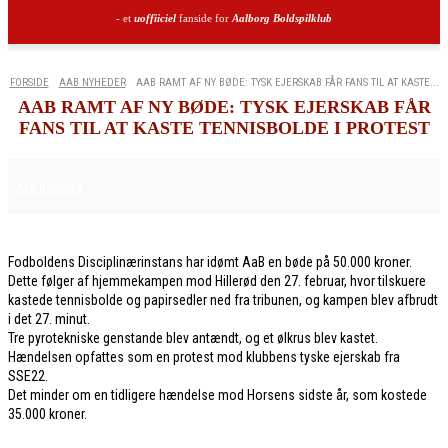
- et
uoffiiciel
fanside for
Aalborg Boldspilklub
FORSIDE
AAB NYHEDER
AAB RAMT AF NY BØDE: TYSK EJERSKAB FÅR FANS TIL AT KASTE...
AAB RAMT AF NY BØDE: TYSK EJERSKAB FÅR
FANS TIL AT KASTE TENNISBOLDE I PROTEST
6. MARTS 2026
AAB NYHEDER
Fodboldens Disciplinærinstans har idømt AaB en bøde på 50.000 kroner.
Dette følger af hjemmekampen mod Hillerød den 27. februar, hvor tilskuere
kastede tennisbolde og papirsedler ned fra tribunen, og kampen blev afbrudt
i det 27. minut.
Tre pyrotekniske genstande blev antændt, og et ølkrus blev kastet.
Hændelsen opfattes som en protest mod klubbens tyske ejerskab fra
SSE22.
Det minder om en tidligere hændelse mod Horsens sidste år, som kostede
35.000 kroner.