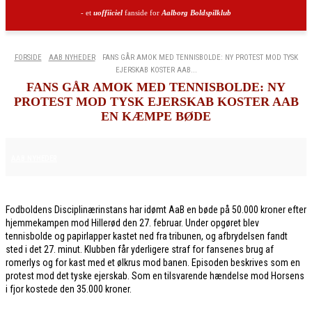
- et
uoffiiciel
fanside for
Aalborg Boldspilklub
FORSIDE
AAB NYHEDER
FANS GÅR AMOK MED TENNISBOLDE: NY PROTEST MOD TYSK
EJERSKAB KOSTER AAB...
FANS GÅR AMOK MED TENNISBOLDE: NY
PROTEST MOD TYSK EJERSKAB KOSTER AAB
EN KÆMPE BØDE
6. MARTS 2026
AAB NYHEDER
Fodboldens Disciplinærinstans har idømt AaB en bøde på 50.000 kroner efter
hjemmekampen mod Hillerød den 27. februar. Under opgøret blev
tennisbolde og papirlapper kastet ned fra tribunen, og afbrydelsen fandt
sted i det 27. minut. Klubben får yderligere straf for fansenes brug af
romerlys og for kast med et ølkrus mod banen. Episoden beskrives som en
protest mod det tyske ejerskab. Som en tilsvarende hændelse mod Horsens
i fjor kostede den 35.000 kroner.