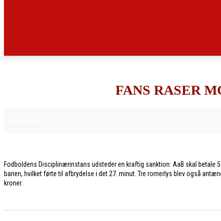
FANS RASER M
6. MARTS 2026
AAB NYHEDER
Fodboldens Disciplinærinstans udsteder en kraftig sanktion: AaB skal betale 
banen, hvilket førte til afbrydelse i det 27. minut. Tre romerlys blev også 
kroner.