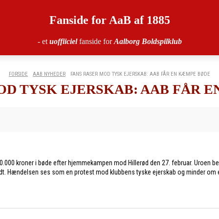
Fanside for AaB af 1885
- et
uoffiiciel
fanside for
Aalborg Boldspilklub
FORSIDE
AAB NYHEDER
FANS RASER MOD TYSK EJERSKAB: AAB FÅR EN KÆMPE BØDE
OD TYSK EJERSKAB: AAB FÅR 
50.000 kroner i bøde efter hjemmekampen mod Hillerød den 27. februar. Uroen be
antændt. Hændelsen ses som en protest mod klubbens tyske ejerskab og minder om