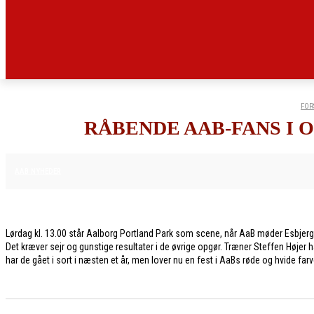
FOR
RÅBENDE AAB-FANS I 
19. MARTS 2026
AAB NYHEDER
Lørdag kl. 13.00 står Aalborg Portland Park som scene, når AaB møder Esbjerg i 
Det kræver sejr og gunstige resultater i de øvrige opgør. Træner Steffen Højer 
har de gået i sort i næsten et år, men lover nu en fest i AaBs røde og hvide farv