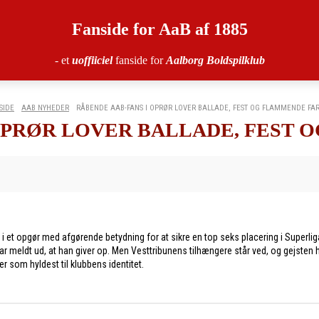
Fanside for AaB af 1885
- et
uoffiiciel
fanside for
Aalborg Boldspilklub
SIDE
AAB NYHEDER
RÅBENDE AAB-FANS I OPRØR LOVER BALLADE, FEST OG FLAMMENDE FA
OPRØR LOVER BALLADE, FEST
et opgør med afgørende betydning for at sikre en top seks placering i Superligae
har meldt ud, at han giver op. Men Vesttribunens tilhængere står ved, og gejsten 
er som hyldest til klubbens identitet.