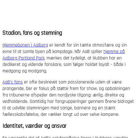
statistisk på AaB's præstationer i Feedballs
Table of Justice
for 1. division
, som er en tabel opgjort ud fra xG og xP.
Stadion, fans og stemning
Hjemmebanen i Aalborg
er kendt for sin tætte atmosfære og sin
evne til at samle byen på kampdage. Når AaB spiller
hjemme på
Aalborg Portland Park
, mærkes det tydeligt, at klubben har en
dedikeret og vidende fanskare, som følger holdet loyalt – både i
medgang og modgang.
AaB’s fans
er ofte beskrevet som passionerede uden at være
prangende. Der er fokus på støtte frem for show, og opbakningen
fra tribunerne afspejler den nordjyske tilgang: ærlig, direkte og
vedholdende. Samtidig har fangrupperinger gennem årene bidraget
til at udvikle stemningen med sange, bannere og en stærk
fællesskabsfølelse, der rækker langt ud over selve kampene.
Identitet, værdier og ansvar