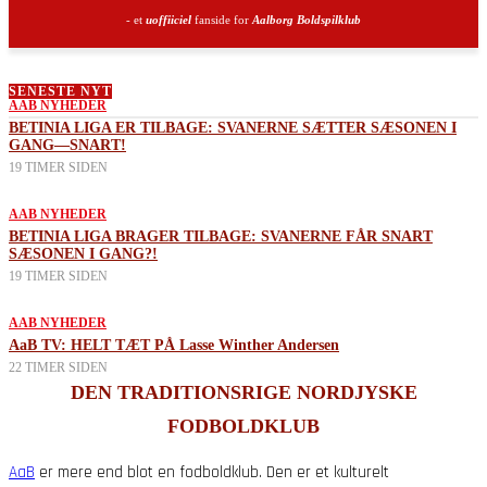
- et
uoffiiciel
fanside for
Aalborg Boldspilklub
SENESTE NYT
AAB NYHEDER
BETINIA LIGA ER TILBAGE: SVANERNE SÆTTER SÆSONEN I
GANG—SNART!
19 TIMER SIDEN
AAB NYHEDER
BETINIA LIGA BRAGER TILBAGE: SVANERNE FÅR SNART
SÆSONEN I GANG?!
19 TIMER SIDEN
AAB NYHEDER
AaB TV: HELT TÆT PÅ Lasse Winther Andersen
22 TIMER SIDEN
DEN TRADITIONSRIGE NORDJYSKE
FODBOLDKLUB
AaB
er mere end blot en fodboldklub. Den er et kulturelt