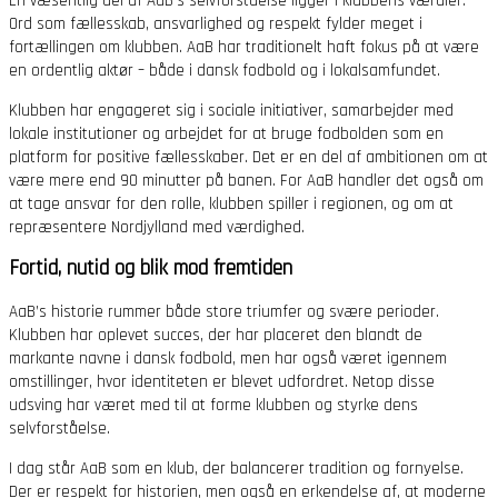
En væsentlig del af AaB’s selvforståelse ligger i klubbens værdier.
Ord som fællesskab, ansvarlighed og respekt fylder meget i
fortællingen om klubben. AaB har traditionelt haft fokus på at være
en ordentlig aktør – både i dansk fodbold og i lokalsamfundet.
Klubben har engageret sig i sociale initiativer, samarbejder med
lokale institutioner og arbejdet for at bruge fodbolden som en
platform for positive fællesskaber. Det er en del af ambitionen om at
være mere end 90 minutter på banen. For AaB handler det også om
at tage ansvar for den rolle, klubben spiller i regionen, og om at
repræsentere Nordjylland med værdighed.
Fortid, nutid og blik mod fremtiden
AaB’s historie rummer både store triumfer og svære perioder.
Klubben har oplevet succes, der har placeret den blandt de
markante navne i dansk fodbold, men har også været igennem
omstillinger, hvor identiteten er blevet udfordret. Netop disse
udsving har været med til at forme klubben og styrke dens
selvforståelse.
I dag står AaB som en klub, der balancerer tradition og fornyelse.
Der er respekt for historien, men også en erkendelse af, at moderne