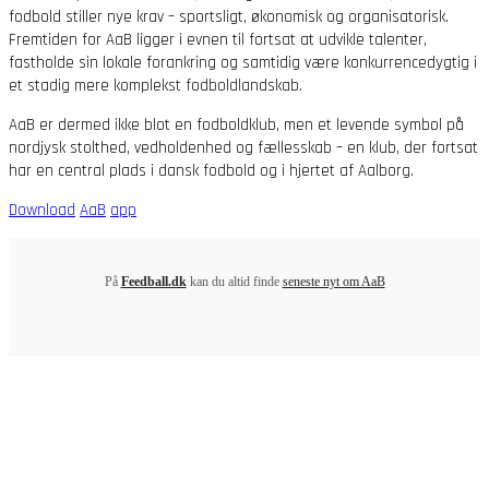
fodbold stiller nye krav – sportsligt, økonomisk og organisatorisk.
Fremtiden for AaB ligger i evnen til fortsat at udvikle talenter,
fastholde sin lokale forankring og samtidig være konkurrencedygtig i
et stadig mere komplekst fodboldlandskab.
AaB er dermed ikke blot en fodboldklub, men et levende symbol på
nordjysk stolthed, vedholdenhed og fællesskab – en klub, der fortsat
har en central plads i dansk fodbold og i hjertet af Aalborg.
Download
AaB
app
På
Feedball.dk
kan du altid finde
seneste nyt om AaB