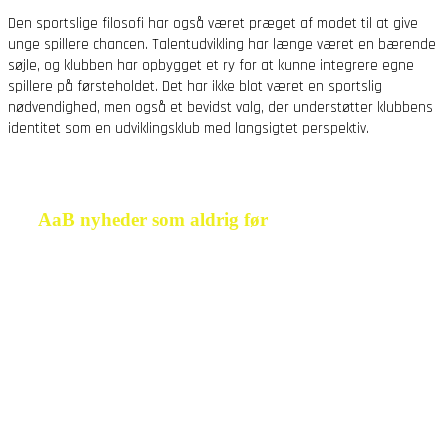
Den sportslige filosofi har også været præget af modet til at give
unge spillere chancen. Talentudvikling har længe været en bærende
søjle, og klubben har opbygget et ry for at kunne integrere egne
spillere på førsteholdet. Det har ikke blot været en sportslig
nødvendighed, men også et bevidst valg, der understøtter klubbens
identitet som en udviklingsklub med langsigtet perspektiv.
AaB nyheder som aldrig før
Før i tiden har man som AaB-fan skulle følge med på
mange forskellige nyhedssites for at være opdateret på
klubben - fx
Nordjyske
,
Bold.dk
,
Tipsbladet
,
TV2 Nord
og
mange andre. Men det har ændret sig nu! På Feedball.dk
samles alle
nyheder om AaB
fra mere end 100 nordjyske
og danske medier. Så aldrig mere går du glip af seneste nyt
om AaB. Du kan på
Feedball
også finde den aktuelle
stilling i 1. division
, hvor AaB på nuværende tidspunkt
spiller, men også finde
AaB's resultater og kampprogram
for AaB i Betinia Ligaen
. Det er også muligt at se lidt mere