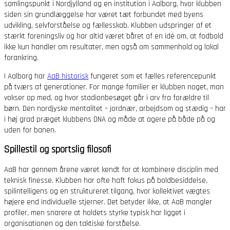
samlingspunkt i Nordjylland og en institution i Aalborg, hvor klubben
siden sin grundlæggelse har været tæt forbundet med byens
udvikling, selvforståelse og fællesskab. Klubben udspringer af et
stærkt foreningsliv og har altid været båret af en idé om, at fodbold
ikke kun handler om resultater, men også om sammenhold og lokal
forankring.
I Aalborg har
AaB historisk
fungeret som et fælles referencepunkt
på tværs af generationer. For mange familier er klubben noget, man
vokser op med, og hvor stadionbesøget går i arv fra forældre til
børn. Den nordjyske mentalitet – jordnær, arbejdsom og stædig – har
i høj grad præget klubbens DNA og måde at agere på både på og
uden for banen.
Spillestil og sportslig filosofi
AaB har gennem årene været kendt for at kombinere disciplin med
teknisk finesse. Klubben har ofte haft fokus på boldbesiddelse,
spilintelligens og en struktureret tilgang, hvor kollektivet vægtes
højere end individuelle stjerner. Det betyder ikke, at AaB mangler
profiler, men snarere at holdets styrke typisk har ligget i
organisationen og den taktiske forståelse.