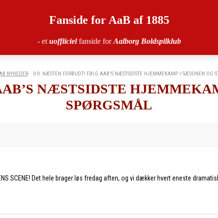
Fanside for AaB af 1885
- et
uoffiiciel
fanside for
Aalborg Boldspilklub
AB NYHEDER
0-0: NÆSTEN FORBUDT! FØLG AAB'S NÆSTSIDSTE HJEMMEKAMP I SÆSONEN OG STI
 AAB’S NÆSTSIDSTE HJEMMEKAM
SPØRGSMÅL
E! Det hele brager løs fredag aften, og vi dækker hvert eneste dramatisk øj