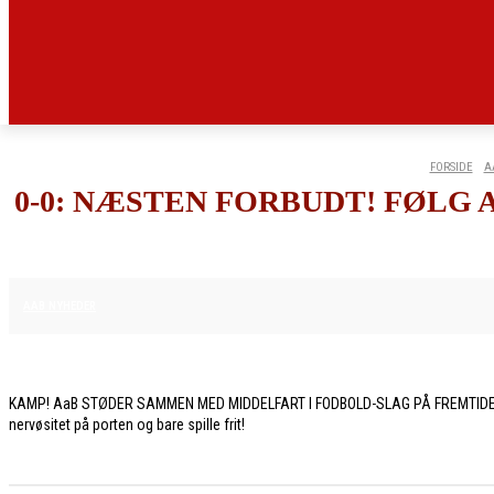
FORSIDE
A
0-0: NÆSTEN FORBUDT! FØLG
8. MAJ 2026
AAB NYHEDER
KAMP! AaB STØDER SAMMEN MED MIDDELFART I FODBOLD-SLAG PÅ FREMTIDENS SCEN
nervøsitet på porten og bare spille frit!