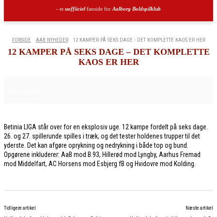
- et
uoffiiciel
fanside for
Aalborg Boldspilklub
FORSIDE
AAB NYHEDER
12 KAMPER PÅ SEKS DAGE - DET KOMPLETTE KAOS ER HER
12 KAMPER PÅ SEKS DAGE – DET KOMPLETTE
KAOS ER HER
20. APRIL 2026
AAB NYHEDER
Betinia LIGA står over for en eksplosiv uge. 12 kampe fordelt på seks dage.
26. og 27. spillerunde spilles i træk, og det tester holdenes trupper til det
yderste. Det kan afgøre oprykning og nedrykning i både top og bund.
Opgørene inkluderer: AaB mod B.93, Hillerød mod Lyngby, Aarhus Fremad
mod Middelfart, AC Horsens mod Esbjerg fB og Hvidovre mod Kolding.
Tidligere artikel
Næste artikel