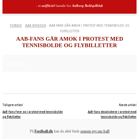
- et
uoffiiciel
fanside for
Aalborg Boldspilklub
FORSIDE
AAB NYHEDER
AAB-FANS GÅR AMOK I PROTEST MED TENNISBOLDE OG
FLYBILLETTER
AAB-FANS GÅR AMOK I PROTEST MED
TENNISBOLDE OG FLYBILLETTER
15. AUGUST 2025
AAB NYHEDER
Tidligere artikel
Næste artikel
AaB-fans fyrer op i protest med tennisbolde
AaB-fans eksploderer i protest med
og flybilletter
tennisbolde og flybilletter
På
Feedball.dk
kan du altid finde
seneste nyt om AaB