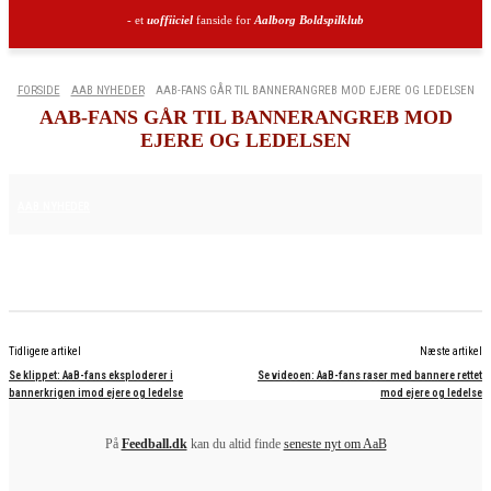
- et
uoffiiciel
fanside for
Aalborg Boldspilklub
FORSIDE
AAB NYHEDER
AAB-FANS GÅR TIL BANNERANGREB MOD EJERE OG LEDELSEN
AAB-FANS GÅR TIL BANNERANGREB MOD
EJERE OG LEDELSEN
24. MAJ 2025
AAB NYHEDER
Tidligere artikel
Næste artikel
Se klippet: AaB-fans eksploderer i
Se videoen: AaB-fans raser med bannere rettet
bannerkrigen imod ejere og ledelse
mod ejere og ledelse
På
Feedball.dk
kan du altid finde
seneste nyt om AaB