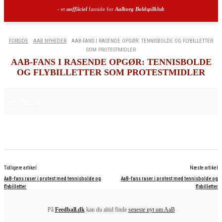
- et
uoffiiciel
fanside for
Aalborg Boldspilklub
FORSIDE
AAB NYHEDER
AAB-FANS I RASENDE OPGØR: TENNISBOLDE OG FLYBILLETTER
SOM PROTESTMIDLER
AAB-FANS I RASENDE OPGØR: TENNISBOLDE
OG FLYBILLETTER SOM PROTESTMIDLER
15. AUGUST 2025
AAB NYHEDER
Tidligere artikel
Næste artikel
AaB-fans raser i protest med tennisbolde og
AaB-fans raser i protest med tennisbolde og
flybilletter
flybilletter
På
Feedball.dk
kan du altid finde
seneste nyt om AaB