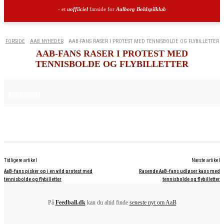
- et
uoffiiciel
fanside for
Aalborg Boldspilklub
FORSIDE
AAB NYHEDER
AAB-FANS RASER I PROTEST MED TENNISBOLDE OG FLYBILLETTER
AAB-FANS RASER I PROTEST MED
TENNISBOLDE OG FLYBILLETTER
15. AUGUST 2025
AAB NYHEDER
Tidligere artikel
Næste artikel
AaB-fans pisker op i en vild protest med
Rasende AaB-fans udløser kaos med
tennisbolde og flybilletter
tennisbolde og flybilletter
På
Feedball.dk
kan du altid finde
seneste nyt om AaB