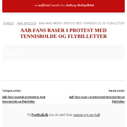
- et
uoffiiciel
fanside for
Aalborg Boldspilklub
FORSIDE
AAB NYHEDER
AAB-FANS RASER I PROTEST MED TENNISBOLDE OG FLYBILLETTER
AAB-FANS RASER I PROTEST MED
TENNISBOLDE OG FLYBILLETTER
15. AUGUST 2025
AAB NYHEDER
Tidligere artikel
Næste artikel
AaB-fans rasende protesterer med
AaB-fans raser i protest med tennisboldе og
tennisbolde og flybilletter
flybilletter
På
Feedball.dk
kan du altid finde
seneste nyt om AaB