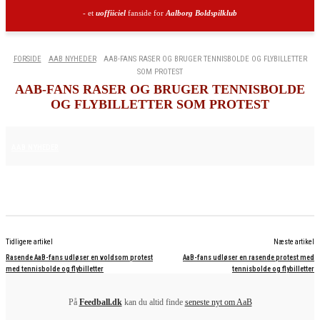
- et
uoffiiciel
fanside for
Aalborg Boldspilklub
FORSIDE
AAB NYHEDER
AAB-FANS RASER OG BRUGER TENNISBOLDE OG FLYBILLETTER
SOM PROTEST
AAB-FANS RASER OG BRUGER TENNISBOLDE
OG FLYBILLETTER SOM PROTEST
15. AUGUST 2025
AAB NYHEDER
Tidligere artikel
Næste artikel
Rasende AaB-fans udløser en voldsom protest
AaB-fans udløser en rasende protest med
med tennisbolde og flybilletter
tennisbolde og flybilletter
På
Feedball.dk
kan du altid finde
seneste nyt om AaB