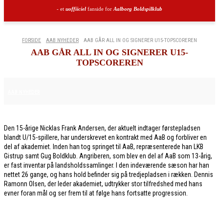
- et
uoffiiciel
fanside for
Aalborg Boldspilklub
FORSIDE
AAB NYHEDER
AAB GÅR ALL IN OG SIGNERER U15-TOPSCOREREN
AAB GÅR ALL IN OG SIGNERER U15-
TOPSCOREREN
8. MAJ 2026
AAB NYHEDER
Den 15-årige Nicklas Frank Andersen, der aktuelt indtager førstepladsen
blandt U/15-spillere, har underskrevet en kontrakt med AaB og forbliver en
del af akademiet. Inden han tog springet til AaB, repræsenterede han LKB
Gistrup samt Gug Boldklub. Angriberen, som blev en del af AaB som 13-årig,
er fast inventar på landsholdssamlinger. I den indeværende sæson har han
nettet 26 gange, og hans hold befinder sig på tredjepladsen i rækken. Dennis
Ramonn Olsen, der leder akademiet, udtrykker stor tilfredshed med hans
evner foran mål og ser frem til at følge hans fortsatte progression.