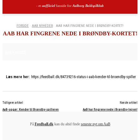
- et
uoffiiciel
fanside for
Aalborg Boldspilklub
FORSIDE
AAB NYHEDER
AAB HAR FINGRENE NEDE I BRØNDBY-KORTET!
AAB HAR FINGRENE NEDE I BRØNDBY-KORTET!
2. FEBRUAR 2026
AAB NYHEDER
Læs mere her:
https://feedball.dk/84739216-status-i-aab-kender-til-broendby-spiller
Tidligere artikel
Næste artikel
AaB-opgør: Kender til Brøndby-spilleren
AaB har fingrene nede i Brøndby-lejren!
På
Feedball.dk
kan du altid finde
seneste nyt om AaB