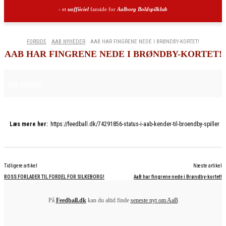
- et
uoffiiciel
fanside for
Aalborg Boldspilklub
FORSIDE
AAB NYHEDER
AAB HAR FINGRENE NEDE I BRØNDBY-KORTET!
AAB HAR FINGRENE NEDE I BRØNDBY-KORTET!
2. FEBRUAR 2026
AAB NYHEDER
Læs mere her:
https://feedball.dk/74291856-status-i-aab-kender-til-broendby-spiller
Tidligere artikel
Næste artikel
ROSS FORLADER TIL FORDEL FOR SILKEBORG!
AaB har fingrene nede i Brøndby-kortet!
På
Feedball.dk
kan du altid finde
seneste nyt om AaB