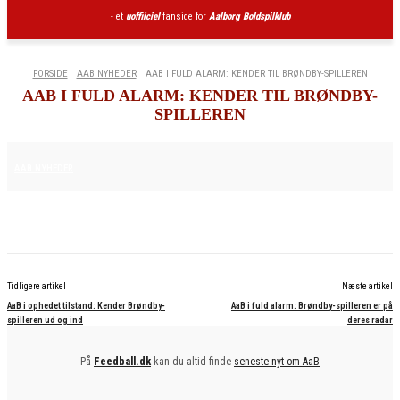
- et
uoffiiciel
fanside for
Aalborg Boldspilklub
FORSIDE
AAB NYHEDER
AAB I FULD ALARM: KENDER TIL BRØNDBY-SPILLEREN
AAB I FULD ALARM: KENDER TIL BRØNDBY-
SPILLEREN
2. FEBRUAR 2026
AAB NYHEDER
Tidligere artikel
Næste artikel
AaB i ophedet tilstand: Kender Brøndby-
AaB i fuld alarm: Brøndby-spilleren er på
spilleren ud og ind
deres radar
På
Feedball.dk
kan du altid finde
seneste nyt om AaB