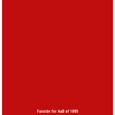
Fanside for AaB af 1885