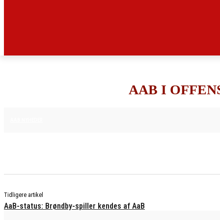
AAB I OFFEN
2. FEBRUAR 2026
AAB NYHEDER
Tidligere artikel
AaB-status: Brøndby-spiller kendes af AaB