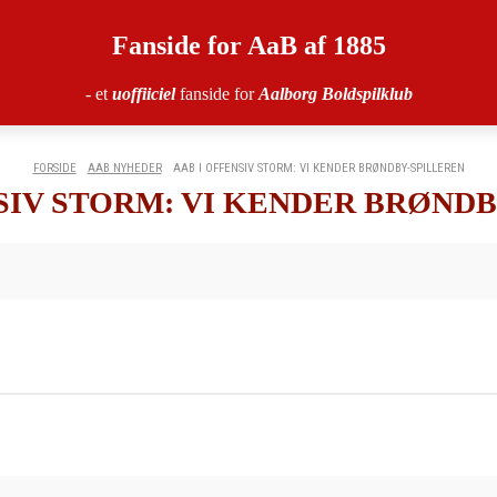
Fanside for AaB af 1885
- et
uoffiiciel
fanside for
Aalborg Boldspilklub
FORSIDE
AAB NYHEDER
AAB I OFFENSIV STORM: VI KENDER BRØNDBY-SPILLEREN
SIV STORM: VI KENDER BRØND