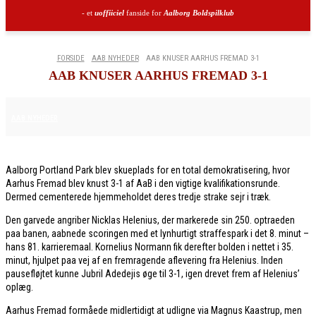
- et
uoffiiciel
fanside for
Aalborg Boldspilklub
FORSIDE
AAB NYHEDER
AAB KNUSER AARHUS FREMAD 3-1
AAB KNUSER AARHUS FREMAD 3-1
19. APRIL 2026
AAB NYHEDER
Aalborg Portland Park blev skueplads for en total demokratisering, hvor
Aarhus Fremad blev knust 3-1 af AaB i den vigtige kvalifikationsrunde.
Dermed cementerede hjemmeholdet deres tredje strake sejr i træk.
Den garvede angriber Nicklas Helenius, der markerede sin 250. optraeden
paa banen, aabnede scoringen med et lynhurtigt straffespark i det 8. minut –
hans 81. karrieremaal. Kornelius Normann fik derefter bolden i nettet i 35.
minut, hjulpet paa vej af en fremragende aflevering fra Helenius. Inden
pausefløjtet kunne Jubril Adedejis øge til 3-1, igen drevet frem af Helenius’
oplæg.
Aarhus Fremad formåede midlertidigt at udligne via Magnus Kaastrup, men