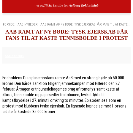
- et
uoffiiciel
fanside for
Aalborg Boldspilklub
FORSIDE
AAB NYHEDER
AAB RAMT AF NY BØDE: TYSK EJERSKAB FÅR FANS TIL AT KASTE...
AAB RAMT AF NY BØDE: TYSK EJERSKAB FÅR
FANS TIL AT KASTE TENNISBOLDE I PROTEST
6. MARTS 2026
AAB NYHEDER
Fodboldens Disciplinærinstans ramte AaB med en streng bøde på 50.000
kroner. Den hårde sanktion følger hjemmekampen mod Hillerød den 27.
februar. Årsagen er tribunedeltagernes brug af romerlys samt kaste af
ølkrus, tennisbolde og papirsedler fra tribunen, hvilket førte til
kampafbrydelse i 27. minut i omkring to minutter. Episoden ses som en
protest mod klubbens tyske ejerskab. En lignende hændelse mod Horsens
sidste år kostede 35.000 kroner.