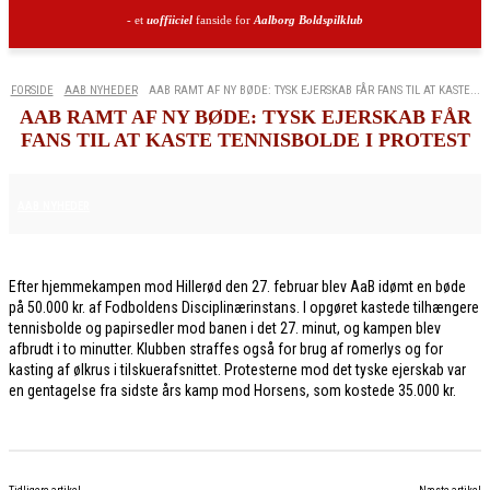
- et
uoffiiciel
fanside for
Aalborg Boldspilklub
FORSIDE
AAB NYHEDER
AAB RAMT AF NY BØDE: TYSK EJERSKAB FÅR FANS TIL AT KASTE...
AAB RAMT AF NY BØDE: TYSK EJERSKAB FÅR
FANS TIL AT KASTE TENNISBOLDE I PROTEST
6. MARTS 2026
AAB NYHEDER
Efter hjemmekampen mod Hillerød den 27. februar blev AaB idømt en bøde
på 50.000 kr. af Fodboldens Disciplinærinstans. I opgøret kastede tilhængere
tennisbolde og papirsedler mod banen i det 27. minut, og kampen blev
afbrudt i to minutter. Klubben straffes også for brug af romerlys og for
kasting af ølkrus i tilskuerafsnittet. Protesterne mod det tyske ejerskab var
en gentagelse fra sidste års kamp mod Horsens, som kostede 35.000 kr.