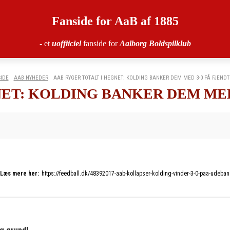
Fanside for AaB af 1885
- et
uoffiiciel
fanside for
Aalborg Boldspilklub
IDE
AAB NYHEDER
AAB RYGER TOTALT I HEGNET: KOLDING BANKER DEM MED 3-0 PÅ FJENDTL
ET: KOLDING BANKER DEM MED
Læs mere her:
https://feedball.dk/48392017-aab-kollapser-kolding-vinder-3-0-paa-udeban