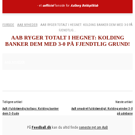
- et
uoffiiciel
fanside for
Aalborg Boldspilklub
FORSIDE
AAB NYHEDER
AAB RYGER TOTALT I HEGNET: KOLDING BANKER DEM MED 3-0 PÅ
FJENDTLIG...
AAB RYGER TOTALT I HEGNET: KOLDING
BANKER DEM MED 3-0 PÅ FJENDTLIG GRUND!
22. NOVEMBER 2025
AAB NYHEDER
Tidligere artikel
Næste artikel
AaB i fuldstændig kollaps: Kolding banker
AaB smadret fuldstændigt: Kolding vinder 3-0
dem 3-0 ude
på udebane
På
Feedball.dk
kan du altid finde
seneste nyt om AaB