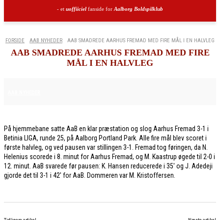
- et
uoffiiciel
fanside for
Aalborg Boldspilklub
FORSIDE
AAB NYHEDER
AAB SMADREDE AARHUS FREMAD MED FIRE MÅL I EN HALVLEG
AAB SMADREDE AARHUS FREMAD MED FIRE
MÅL I EN HALVLEG
18. APRIL 2026
AAB NYHEDER
På hjemmebane satte AaB en klar præstation og slog Aarhus Fremad 3-1 i
Betinia LIGA, runde 25, på Aalborg Portland Park. Alle fire mål blev scoret i
første halvleg, og ved pausen var stillingen 3-1. Fremad tog føringen, da N.
Helenius scorede i 8. minut for Aarhus Fremad, og M. Kaastrup øgede til 2-0 i
12. minut. AaB svarede før pausen: K. Hansen reducerede i 35′ og J. Adedeji
gjorde det til 3-1 i 42′ for AaB. Dommeren var M. Kristoffersen.