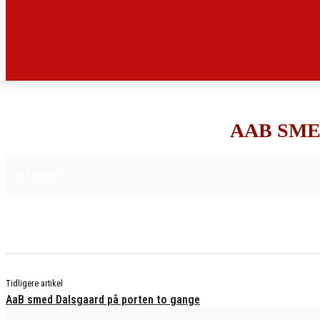
AAB SME
16. APRIL 2025
AAB NYHEDER
Tidligere artikel
AaB smed Dalsgaard på porten to gange