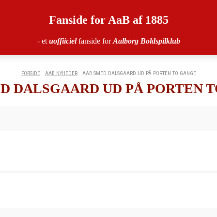
Fanside for AaB af 1885
- et
uoffiiciel
fanside for
Aalborg Boldspilklub
FORSIDE
AAB NYHEDER
AAB SMED DALSGAARD UD PÅ PORTEN TO GANGE
D DALSGAARD UD PÅ PORTEN 