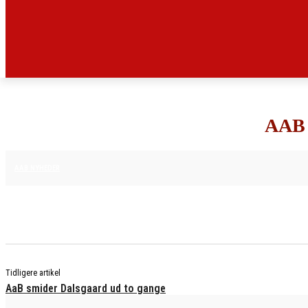
AAB
16. APRIL 2025
AAB NYHEDER
Tidligere artikel
AaB smider Dalsgaard ud to gange