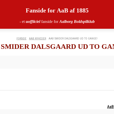
Fanside for AaB af 1885
- et
uoffiiciel
fanside for
Aalborg Boldspilklub
FORSIDE
AAB NYHEDER
AAB SMIDER DALSGAARD UD TO GANGE!
 SMIDER DALSGAARD UD TO GA
AaB