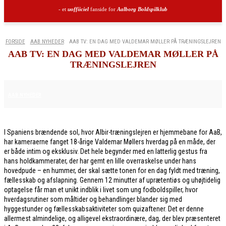
- et
uoffiiciel
fanside for
Aalborg Boldspilklub
FORSIDE
AAB NYHEDER
AAB TV: EN DAG MED VALDEMAR MØLLER PÅ TRÆNINGSLEJREN
AAB TV: EN DAG MED VALDEMAR MØLLER PÅ
TRÆNINGSLEJREN
4. MARTS 2026
AAB NYHEDER
I Spaniens brændende sol, hvor Albir-træningslejren er hjemmebane for AaB,
har kameraerne fanget 18-årige Valdemar Møllers hverdag på en måde, der
er både intim og eksklusiv. Det hele begynder med en latterlig gestus fra
hans holdkammerater, der har gemt en lille overraskelse under hans
hovedpude – en hummer, der skal sætte tonen for en dag fyldt med træning,
fællesskab og afslapning. Gennem 12 minutter af uprætentiøs og uhøjtidelig
optagelse får man et unikt indblik i livet som ung fodboldspiller, hvor
hverdagsrutiner som måltider og behandlinger blander sig med
hyggestunder og fællesskabsaktiviteter som quizaftener. Det er denne
allermest almindelige, og alligevel ekstraordinære, dag, der blev præsenteret