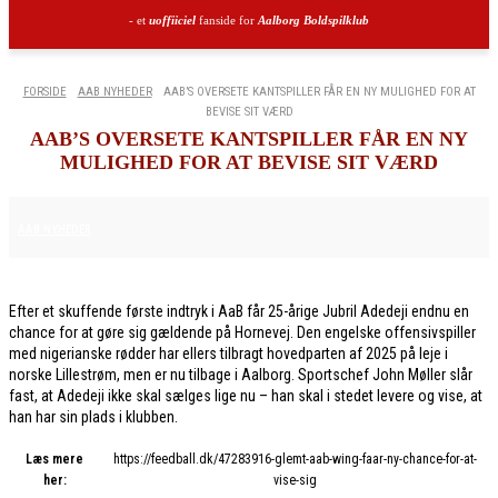
- et
uoffiiciel
fanside for
Aalborg Boldspilklub
FORSIDE
AAB NYHEDER
AAB’S OVERSETE KANTSPILLER FÅR EN NY MULIGHED FOR AT
BEVISE SIT VÆRD
AAB’S OVERSETE KANTSPILLER FÅR EN NY
MULIGHED FOR AT BEVISE SIT VÆRD
13. JANUAR 2026
AAB NYHEDER
Efter et skuffende første indtryk i AaB får 25-årige Jubril Adedeji endnu en
chance for at gøre sig gældende på Hornevej. Den engelske offensivspiller
med nigerianske rødder har ellers tilbragt hovedparten af 2025 på leje i
norske Lillestrøm, men er nu tilbage i Aalborg. Sportschef John Møller slår
fast, at Adedeji ikke skal sælges lige nu – han skal i stedet levere og vise, at
han har sin plads i klubben.
Læs mere
https://feedball.dk/47283916-glemt-aab-wing-faar-ny-chance-for-at-
her:
vise-sig