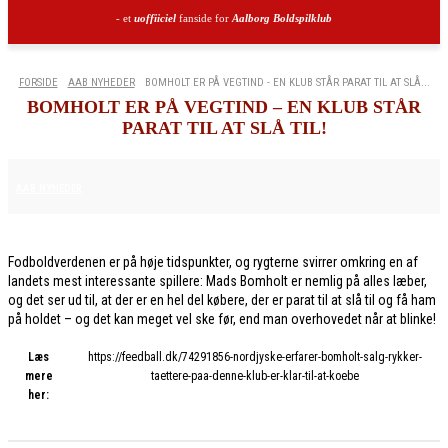
- et
uoffiiciel
fanside for
Aalborg Boldspilklub
FORSIDE
AAB NYHEDER
BOMHOLT ER PÅ VEGTIND - EN KLUB STÅR PARAT TIL AT SLÅ...
BOMHOLT ER PÅ VEGTIND – EN KLUB STÅR
PARAT TIL AT SLÅ TIL!
28. JANUAR 2026
AAB NYHEDER
Fodboldverdenen er på høje tidspunkter, og rygterne svirrer omkring en af
landets mest interessante spillere: Mads Bomholt er nemlig på alles læber,
og det ser ud til, at der er en hel del købere, der er parat til at slå til og få ham
på holdet – og det kan meget vel ske før, end man overhovedet når at blinke!
Læs
https://feedball.dk/74291856-nordjyske-erfarer-bomholt-salg-rykker-
mere
taettere-paa-denne-klub-er-klar-til-at-koebe
her: