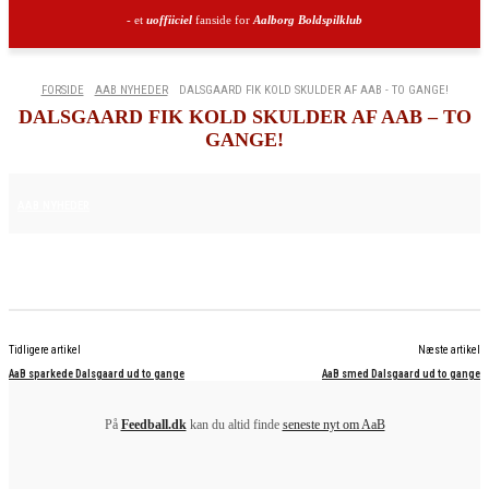
- et
uoffiiciel
fanside for
Aalborg Boldspilklub
FORSIDE
AAB NYHEDER
DALSGAARD FIK KOLD SKULDER AF AAB - TO GANGE!
DALSGAARD FIK KOLD SKULDER AF AAB – TO
GANGE!
16. APRIL 2025
AAB NYHEDER
Tidligere artikel
Næste artikel
AaB sparkede Dalsgaard ud to gange
AaB smed Dalsgaard ud to gange
På
Feedball.dk
kan du altid finde
seneste nyt om AaB