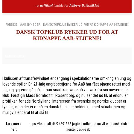
- et
uoffiiciel
fanside for
Aalborg Boldspilklub
FORSIDE
AAB NYHEDER
DANSK TOPKLUB RYKKER UD FOR AT KIDNAPPE AAB-STJERNE!
DANSK TOPKLUB RYKKER UD FOR AT
KIDNAPPE AAB-STJERNE!
1. FEBRUAR 2026
AAB NYHEDER
I kulissen af transfervinduet er der gang i spekulationerne omkring en ung og
lovende spiller. En 21-årig angrebsstjerne fra AaB har fået øjnene rettet mod
sig, og rygterne går på, at han snart kan være på vej væk fra sin nuværende
klub. Først gik Mads Bomholt til Rosenborg, og nu ser det ud til, at endnu en
profil kan forlade Nordjylland. Interessen fra svenske og norske klubber er
tydelig, men der er også en dansk klub, der holder øje med situationen og
muligvis er parat til at slå til.
Læs mere
https://feedball.dk/74291368-jagtet-i-udlandet-nu-vil-en-dansk-klub-
her:
hente-ross-i-aab