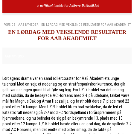
- et
uoffiiciel
fanside for
Aalborg Boldspilklub
FORSIDE
AAB NYHEDER
EN LØRDAG MED VEKSLENDE RESULTATER FOR AAB AKADEMIET
EN LØRDAG MED VEKSLENDE RESULTATER
FOR AAB AKADEMIET
22. FEBRUAR 2026
AAB NYHEDER
Lørdagens drama var en sand rollercoaster for AaB Akademiets unge
talenter! Med en sejr, et nederlag og en straffesparkskonkurrence, der gik
galt, var der ingen grund til at føle sig tryg. For U/17-holdet var det en dag
med solskin, da de besejrede AC Horsens med 2-1 på udebane, takket være
mål fra Magnus Bak og Amar Hadzajlija, og fastholdt deres 7. plads med 22
point efter 16 kampe. Men U/19-holdet fik en brat vækkelse, da de led et
katastrofalt nederlag på 2-7 mod FC Nordsjælland i forårspremieren på
hjemmebane, og nu befinder de sig på en bekymrende 13. plads med 13
point efter 12 kampe. U/15-holdet havde ellers en god dag, da de spillede 2-2
mod AC Horsens, men det endte med bitter smag, da de tabte på