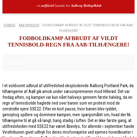
- et
uoffiiciel
fanside for
Aalborg Boldspilklub
FORSIDE
AAB NYHEDER
FODBOLDKAMP AFBRUDT AF VILDT TENNISBOLD-REGN FRA AAB-
TILHÆNGERE!
FODBOLDKAMP AFBRUDT AF VILDT
TENNISBOLD-REGN FRA AAB-TILHÆNGERE!
28. FEBRUAR 2026
AAB NYHEDER
I et voldsomt udbrud af utilfredshed eksploderede Aalborg Portland Park, da
tilhængerne af AaB gik amok under sæsonpremieren mod Hillerød. Det var
fredag aften, og kampen var kun nået halvvejs gennem første halvleg, da en
regn af tennisbolde haglede ned over banen som en protest mod de
omstridte ejere SSE22. Efter en kort pause, hvor banen blev ryddet,
genoptog spillere og dommere kampen, men spørgsmålet om, hvad der fik
tilhængerne til at gå så langt, hang stadig i luften. Det er ikke første gang, at
utilfredsheden med SSE22 har været åbenlys, for allerede i september havde
Vesttribunen givet udtryk for deres misfornøjelse ved ejernes hovedkvarter i