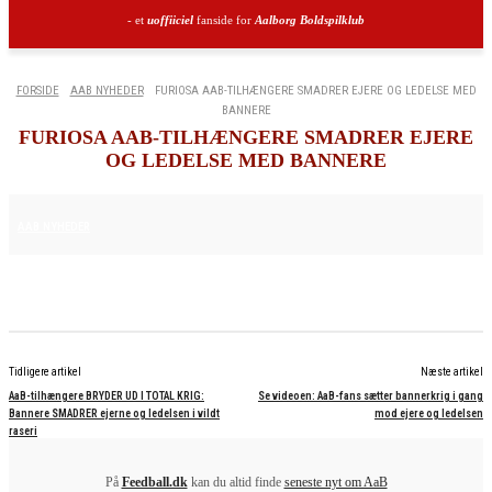
- et
uoffiiciel
fanside for
Aalborg Boldspilklub
FORSIDE
AAB NYHEDER
FURIOSA AAB-TILHÆNGERE SMADRER EJERE OG LEDELSE MED
BANNERE
FURIOSA AAB-TILHÆNGERE SMADRER EJERE
OG LEDELSE MED BANNERE
24. MAJ 2025
AAB NYHEDER
Tidligere artikel
Næste artikel
AaB-tilhængere BRYDER UD I TOTAL KRIG:
Se videoen: AaB-fans sætter bannerkrig i gang
Bannere SMADRER ejerne og ledelsen i vildt
mod ejere og ledelsen
raseri
På
Feedball.dk
kan du altid finde
seneste nyt om AaB