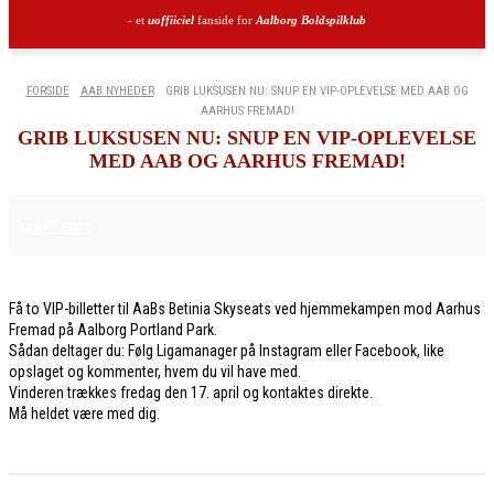
- et
uoffiiciel
fanside for
Aalborg Boldspilklub
FORSIDE
AAB NYHEDER
GRIB LUKSUSEN NU: SNUP EN VIP-OPLEVELSE MED AAB OG
AARHUS FREMAD!
GRIB LUKSUSEN NU: SNUP EN VIP-OPLEVELSE
MED AAB OG AARHUS FREMAD!
13. APRIL 2026
AAB NYHEDER
Få to VIP-billetter til AaBs Betinia Skyseats ved hjemmekampen mod Aarhus
Fremad på Aalborg Portland Park.
Sådan deltager du: Følg Ligamanager på Instagram eller Facebook, like
opslaget og kommenter, hvem du vil have med.
Vinderen trækkes fredag den 17. april og kontaktes direkte.
Må heldet være med dig.