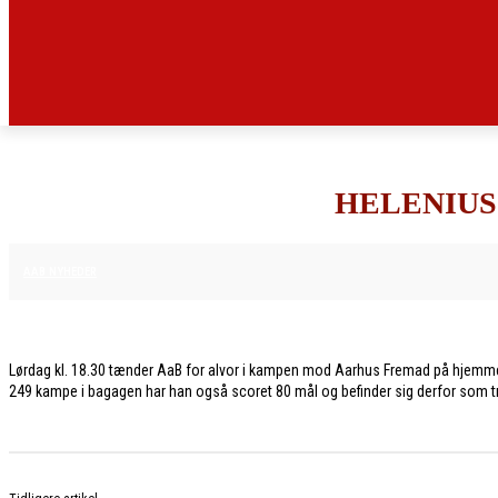
HELENIUS
16. APRIL 2026
AAB NYHEDER
Lørdag kl. 18.30 tænder AaB for alvor i kampen mod Aarhus Fremad på hjemmeban
249 kampe i bagagen har han også scoret 80 mål og befinder sig derfor som tre