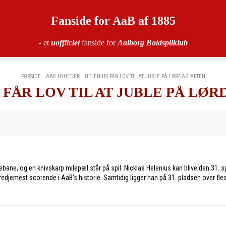
Fanside for AaB af 1885
- et
uoffiiciel
fanside for
Aalborg Boldspilklub
FORSIDE
AAB NYHEDER
HELENIUS FÅR LOV TIL AT JUBLE PÅ LØRDAG AFTEN
 FÅR LOV TIL AT JUBLE PÅ LØR
e, og en knivskarp milepæl står på spil. Nicklas Helenius kan blive den 31. spil
djemest scorende i AaB’s historie. Samtidig ligger han på 31. pladsen over fles