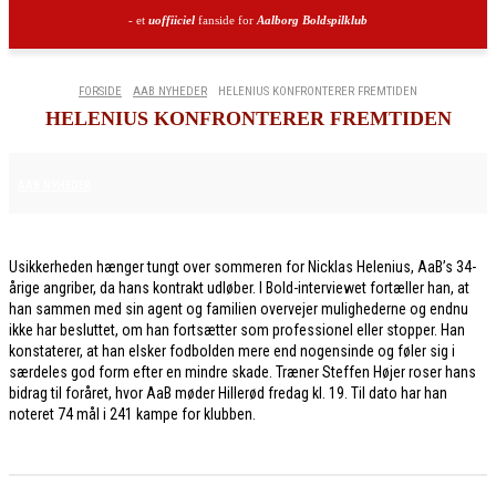
- et
uoffiiciel
fanside for
Aalborg Boldspilklub
FORSIDE
AAB NYHEDER
HELENIUS KONFRONTERER FREMTIDEN
HELENIUS KONFRONTERER FREMTIDEN
27. FEBRUAR 2026
AAB NYHEDER
Usikkerheden hænger tungt over sommeren for Nicklas Helenius, AaB’s 34-
årige angriber, da hans kontrakt udløber. I Bold-interviewet fortæller han, at
han sammen med sin agent og familien overvejer mulighederne og endnu
ikke har besluttet, om han fortsætter som professionel eller stopper. Han
konstaterer, at han elsker fodbolden mere end nogensinde og føler sig i
særdeles god form efter en mindre skade. Træner Steffen Højer roser hans
bidrag til foråret, hvor AaB møder Hillerød fredag kl. 19. Til dato har han
noteret 74 mål i 241 kampe for klubben.