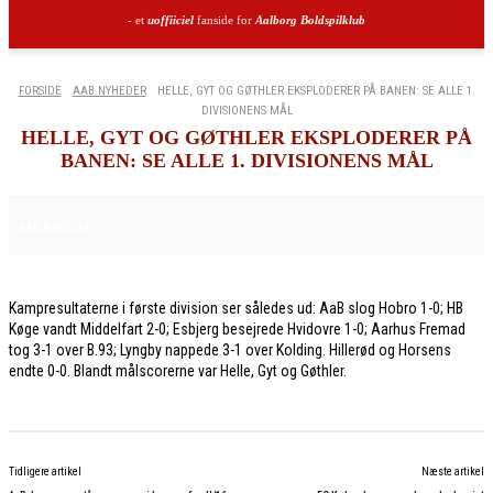
- et
uoffiiciel
fanside for
Aalborg Boldspilklub
FORSIDE
AAB NYHEDER
HELLE, GYT OG GØTHLER EKSPLODERER PÅ BANEN: SE ALLE 1.
DIVISIONENS MÅL
HELLE, GYT OG GØTHLER EKSPLODERER PÅ
BANEN: SE ALLE 1. DIVISIONENS MÅL
13. APRIL 2026
AAB NYHEDER
Kampresultaterne i første division ser således ud: AaB slog Hobro 1-0; HB
Køge vandt Middelfart 2-0; Esbjerg besejrede Hvidovre 1-0; Aarhus Fremad
tog 3-1 over B.93; Lyngby nappede 3-1 over Kolding. Hillerød og Horsens
endte 0-0. Blandt målscorerne var Helle, Gyt og Gøthler.
Tidligere artikel
Næste artikel