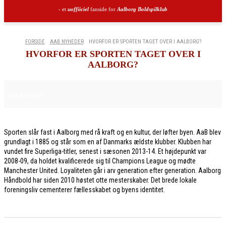
- et
uoffiiciel
fanside for
Aalborg Boldspilklub
FORSIDE
AAB NYHEDER
HVORFOR ER SPORTEN TAGET OVER I AALBORG?
HVORFOR ER SPORTEN TAGET OVER I
AALBORG?
21. APRIL 2026
AAB NYHEDER
Sporten slår fast i Aalborg med rå kraft og en kultur, der løfter byen. AaB blev
grundlagt i 1885 og står som en af Danmarks ældste klubber. Klubben har
vundet fire Superliga-titler, senest i sæsonen 2013-14. Et højdepunkt var
2008-09, da holdet kvalificerede sig til Champions League og mødte
Manchester United. Loyaliteten går i arv generation efter generation. Aalborg
Håndbold har siden 2010 høstet otte mesterskaber. Det brede lokale
foreningsliv cementerer fællesskabet og byens identitet.