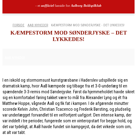
- et
uoffiiciel
fanside for
Aalborg Boldspilklub
FORSIDE
AAB NYHEDER
KÆMPESTORM MOD SØNDERJYSKE - DET LYKKEDES!
KÆMPESTORM MOD SØNDERJYSKE – DET
LYKKEDES!
30. JANUAR 2026
AAB NYHEDER
I en iskold og stormomsust kunstgræsbane i Haderslev udspillede sig en
dramatisk kamp, hvor AaB kæmpede sig tilbage fra et 3-0-underlæg til en
spændende 3-3-remis mod Sønderjyske. Først da hjemmeholdet havde sikret
sig en komfortabel føring takket være to mål fra Alexander Lyng og ét fra
Matthew Hoppe, vågnede AaB og fik fat i kampen. I de afgørende minutter
scorede Kelvin John, Christian Tcacenco og Frederik Børsting, og pludselig
var underlægget forvandlet til en velfortjent uafgjort. Den intense kamp, der
var inddelt i tre perioder, fungerede som en vinteropstart for begge hold, og
det var tydeligt, at AaB havde fundet sin kampgejst, da det virkede som om,
at alt var tabt.