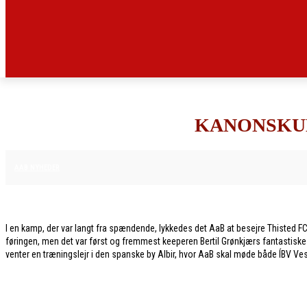
KANONSKUD
11. FEBRUAR 2026
AAB NYHEDER
I en kamp, der var langt fra spændende, lykkedes det AaB at besejre Thisted 
føringen, men det var først og fremmest keeperen Bertil Grønkjærs fantastiske r
venter en træningslejr i den spanske by Albir, hvor AaB skal møde både ÍBV Ve