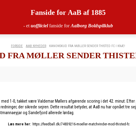
Fanside for AaB af 1885
- et
uoffiiciel
fanside for
Aalborg Boldspilklub
FORSIDE
AAB NYHEDER
KANONSKUD FRA MØLLER SENDER THISTED FC I KNÆ!
 FRA MØLLER SENDER THISTED
FC med 1-0, takket være Valdemar Møllers afgørende scoring i det 42. minut. Ef
edninger, der sikrede sejren. Dette resultat betyder, at AaB nu har opnået tre se
stmannaeyjar og Sandefjord allerede lørdag.
Læs mere her:
https://feedball.dk/74839216-moeller-matchvinder-mod-thisted-fc