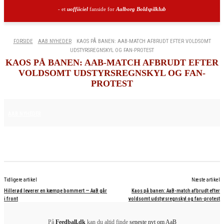
- et
uoffiiciel
fanside for
Aalborg Boldspilklub
FORSIDE
AAB NYHEDER
KAOS PÅ BANEN: AAB-MATCH AFBRUDT EFTER VOLDSOMT
UDSTYRSREGNSKYL OG FAN-PROTEST
KAOS PÅ BANEN: AAB-MATCH AFBRUDT EFTER
VOLDSOMT UDSTYRSREGNSKYL OG FAN-
PROTEST
27. FEBRUAR 2026
AAB NYHEDER
Tidligere artikel
Næste artikel
Hillerød leverer en kæmpe bommert — AaB går
Kaos på banen: AaB-match afbrudt efter
i front
voldsomt udstyrsregnskyl og fan-protest
På
Feedball.dk
kan du altid finde
seneste nyt om AaB