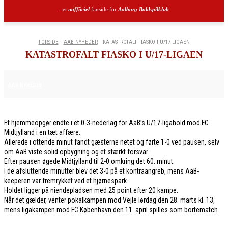
- et
uoffiiciel
fanside for
Aalborg Boldspilklub
FORSIDE
AAB NYHEDER
KATASTROFALT FIASKO I U/17-LIGAEN
KATASTROFALT FIASKO I U/17-LIGAEN
19. MARTS 2026
AAB NYHEDER
Et hjemmeopgør endte i et 0-3-nederlag for AaB’s U/17-ligahold mod FC
Midtjylland i en tæt affære.
Allerede i ottende minut fandt gæsterne netet og førte 1-0 ved pausen, selv
om AaB viste solid opbygning og et stærkt forsvar.
Efter pausen øgede Midtjylland til 2-0 omkring det 60. minut.
I de afsluttende minutter blev det 3-0 på et kontraangreb, mens AaB-
keeperen var fremrykket ved et hjørnespark.
Holdet ligger på niendepladsen med 25 point efter 20 kampe.
Når det gælder, venter pokalkampen mod Vejle lørdag den 28. marts kl. 13,
mens ligakampen mod FC København den 11. april spilles som bortematch.