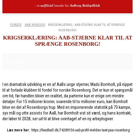
- et
uoffiiciel
fanside for
Aalborg Boldspilklub
FORSIDE
AAB NYHEDER
KRIGSERKLÆRING: AAB-STJERNE KLAR TIL AT SPRÆNGE
ROSENBORG!
KRIGSERKLÆRING: AAB-STJERNE KLAR TIL AT
SPRÆNGE ROSENBORG!
30. JANUAR 2026
AAB NYHEDER
I en dramatisk udvikling er en af AaBs unge stjerner, Mads Bomholt, på nippet
til at forlade klubben til fordel for norske Rosenborg. Det er kun et spørgsmål
om tid, før handlen bliver en realitet, da parterne kun er enige om mindre
detaljer. For 15 millioner kroner, svarende til to millioner euro, kan Bomholt
blive en del af Rosenborgs trup. Med en imponerende statistik på 73 kampe,
syv mål og otte assists for AaB, har Bomholt vist sit værd, og hans kontrakt,
der løber til 2028, ser ud til at blive overtaget af en ny arbejdsgiver.
Læs mere her:
https://feedball.dk/74289156-aab-profil-meldes-taet-paa-rosenborg