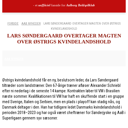
- et
uoffiiciel
fanside for
Aalborg Boldspilklub
FORSIDE
AAB NYHEDER
LARS SØNDERGAARD OVERTAGER MAGTEN OVER ØSTRIGS
KVINDELANDSHOLD
LARS SØNDERGAARD OVERTAGER MAGTEN
OVER ØSTRIGS KVINDELANDSHOLD
29. APRIL 2026
AAB NYHEDER
Østrigs kvindelandshold får en ny, beslutsom leder, da Lars Søndergaard
tiltræder som landstræner. Den 67-årige træner afløser Alexander Schriebl
efter ni nederlag i de seneste 14 kampe. Kontrakten løber til VM i Brasilien
næste sommer. Kvalifikationen til VM har haft en skuffende start i en gruppe
med Sverige, Italien og Serbien, men en plads i playoff kan stadig nås, og
Danmark deltager i den. Han har tidligere ledet Danmarks kvindelandshold i
perioden 2018–2023 og har også været cheftræner for Sønderjyske og AaB i
Superligaen gennem syv sæsoner.