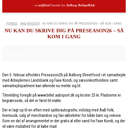
- et
uoffiiciel
fanside for
Aalborg Boldspilklub
FORSIDE
AAB NYHEDER
NU KAN DU SKRIVE DIG PÅ PRESEASON26 – SÅ KOM I GANG
NU KAN DU SKRIVE DIG PÅ PRESEASON26 – SÅ
KOM I GANG
19. JANUAR 2026
AAB NYHEDER
Den 5. februar afholdes Preseason26 på Aalborg Streetfood i et samarbejde
med Arbejdernes Landsbank og Faxe Kondi, og sæsonkortholdere samt
samarbejdspartnere kan allerede nu melde sig til.
Tilmelding foregår på www.billet.aabsport.dk og koster 25 kr. Pladserne er
begrænsede, så det er først-til-mølle.
Der er lagt op til en aften med spillerautografer, indslag med AaB-folk,
livemusik, salg af merchandise og fan-aktiviteter for både børn og voksne.
Som en del af arrangementet er der gratis øl eller vand fra Faxe Kondi, og der
vil være mulighed for at købe mad.