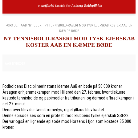
- et
uoffiiciel
fanside for
Aalborg Boldspilklub
FORSIDE
AAB NYHEDER
NY TENNISBOLD-RASERI MOD TYSK EJERSKAB KOSTER AAB EN
KÆMPE BØDE
NY TENNISBOLD-RASERI MOD TYSK EJERSKAB
KOSTER AAB EN KÆMPE BØDE
6. MARTS 2026
AAB NYHEDER
Fodboldens Disciplinærinstans idømte AaB en bøde på 50.000 kroner.
Årsagen er hjemmekampen mod Hillerød den 27. februar, hvor tilskuere
kastede tennisbolde og papirsedler fra tribunen, og dermed afbrød kampen i
det 27. minut.
Derudover blev der tændt romerlys, og et ølkrus blev kastet.
Denne episode ses som en protest imod klubbens tyske ejerskab SSE22.
Der var også en lignende episode mod Horsens i fjor, som kostede 35.000
kroner.