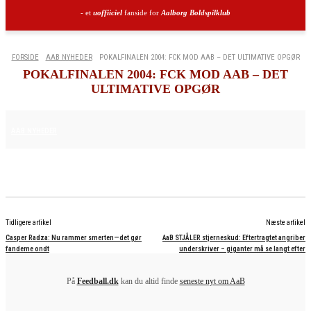
- et
uoffiiciel
fanside for
Aalborg Boldspilklub
FORSIDE
AAB NYHEDER
POKALFINALEN 2004: FCK MOD AAB – DET ULTIMATIVE OPGØR
POKALFINALEN 2004: FCK MOD AAB – DET
ULTIMATIVE OPGØR
8. MAJ 2026
AAB NYHEDER
Tidligere artikel
Næste artikel
Casper Radza: Nu rammer smerten—det gør
AaB STJÅLER stjerneskud: Eftertragtet angriber
fandeme ondt
underskriver – giganter må se langt efter
På
Feedball.dk
kan du altid finde
seneste nyt om AaB