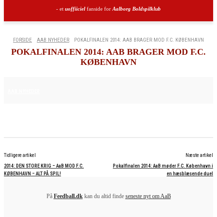
- et
uoffiiciel
fanside for
Aalborg Boldspilklub
FORSIDE
AAB NYHEDER
POKALFINALEN 2014: AAB BRAGER MOD F.C. KØBENHAVN
POKALFINALEN 2014: AAB BRAGER MOD F.C.
KØBENHAVN
8. MAJ 2026
AAB NYHEDER
Tidligere artikel
Næste artikel
2014: DEN STORE KRIG – AaB MOD F.C.
Pokalfinalen 2014: AaB møder F.C. København i
KØBENHAVN – ALT PÅ SPIL!
en hæsblæsende duel
På
Feedball.dk
kan du altid finde
seneste nyt om AaB